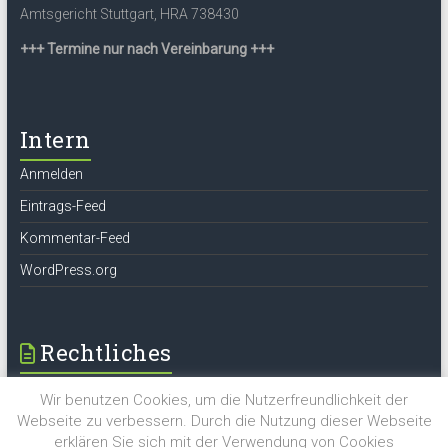
Amtsgericht Stuttgart, HRA 738430
+++ Termine nur nach Vereinbarung +++
Intern
Anmelden
Eintrags-Feed
Kommentar-Feed
WordPress.org
Rechtliches
Impressum
Wir benutzen Cookies, um die Nutzerfreundlichkeit der
Datenschutz
Webseite zu verbessern. Durch die Nutzung dieser Webseite
Erstinformation
erklären Sie sich mit der Verwendung von Cookies