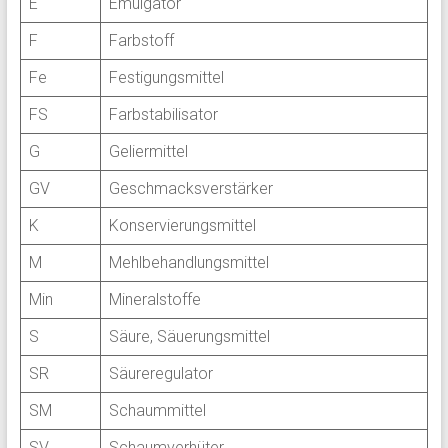
E
Emulgator
F
Farbstoff
Fe
Festigungsmittel
FS
Farbstabilisator
G
Geliermittel
GV
Geschmacksverstärker
K
Konservierungsmittel
M
Mehlbehandlungsmittel
Min
Mineralstoffe
S
Säure, Säuerungsmittel
SR
Säureregulator
SM
Schaummittel
SV
Schaumverhüter