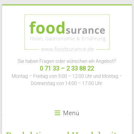
Zum
Inhalt
springen
Sie haben Fragen oder wünschen ein Angebot?
foodSurance.de
0 71 33 – 2 33 88 22
Montag – Freitag von 9:00 – 12:00 Uhr und Montag –
Versicherungen
Donnerstag von 14:00 – 17:00 Uhr.
für
Gastronomie-
und
Lebensmittelbranche
Menü